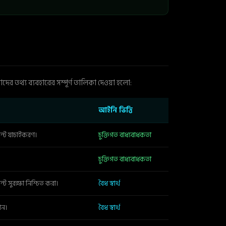
াদের তথ্য ব্যবহারের সম্পূর্ণ তালিকা দেওয়া হলো:
আইনি ভিত্তি
ন্ট যাচাইকরণ।
চুক্তিগত বাধ্যবাধকতা
চুক্তিগত বাধ্যবাধকতা
ট সুরক্ষা নিশ্চিত করা।
বৈধ স্বার্থ
ান।
বৈধ স্বার্থ