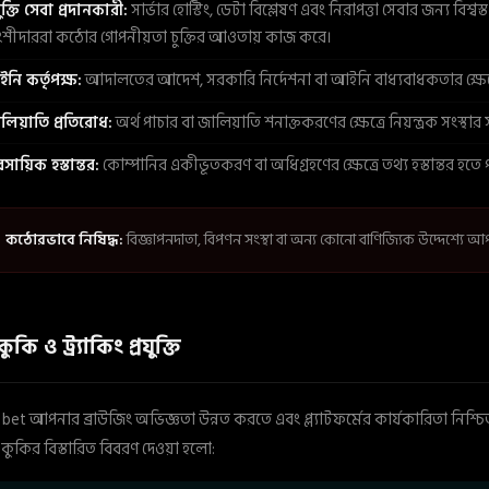
যুক্তি সেবা প্রদানকারী:
সার্ভার হোস্টিং, ডেটা বিশ্লেষণ এবং নিরাপত্তা সেবার জন্য বিশ্ব
শীদাররা কঠোর গোপনীয়তা চুক্তির আওতায় কাজ করে।
নি কর্তৃপক্ষ:
আদালতের আদেশ, সরকারি নির্দেশনা বা আইনি বাধ্যবাধকতার ক্ষেত্রে সং
লিয়াতি প্রতিরোধ:
অর্থ পাচার বা জালিয়াতি শনাক্তকরণের ক্ষেত্রে নিয়ন্ত্রক সংস্থা
বসায়িক হস্তান্তর:
কোম্পানির একীভূতকরণ বা অধিগ্রহণের ক্ষেত্রে তথ্য হস্তান্তর হতে
কঠোরভাবে নিষিদ্ধ:
বিজ্ঞাপনদাতা, বিপণন সংস্থা বা অন্য কোনো বাণিজ্যিক উদ্দেশ্যে আপন
কুকি ও ট্র্যাকিং প্রযুক্তি
et আপনার ব্রাউজিং অভিজ্ঞতা উন্নত করতে এবং প্ল্যাটফর্মের কার্যকারিতা নিশ্চি
 কুকির বিস্তারিত বিবরণ দেওয়া হলো: