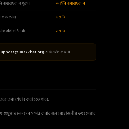
 বাধ্যবাধকতা পূরণ।
আইনি বাধ্যবাধকতা
শনাল অফার।
সম্মতি
নাল বার্তা পাঠানো।
সম্মতি
support@00777bet.org
-এ ইমেইল করুন।
িতে তথ্য শেয়ার করা হতে পারে:
ধুমাত্র লেনদেন সম্পন্ন করার জন্য প্রয়োজনীয় তথ্য শেয়ার