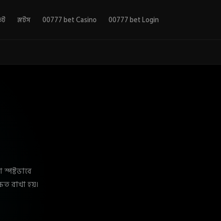
েট
স্লটস
00777 bet Casino
00777 bet Login
 স্পষ্টভাবে
ষিত রাখা হয়।